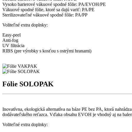
Vysoko barierové vákuové spodné fólie: PA/EVOH/PE
Vákuové spodné fólie, ktoré sa dajú variť: PA/PE
Sterilizovateľné vákuové spodné fólie: PA/PP
Voliteľné extra doplnky:
Easy-peel
Anti-fog
UV filtrácia
RIBS (pre výrobky s kosťou s ostrými hranami)
Fólie SOLOPAK
Inovatívna, ekologická alternatíva na báze PE bez PA, ktorá nahrádza
dodávateľského reťazca. Vďaka obsahu EVOH je vhodný aj na baleni
Voliteľné extra doplnky: