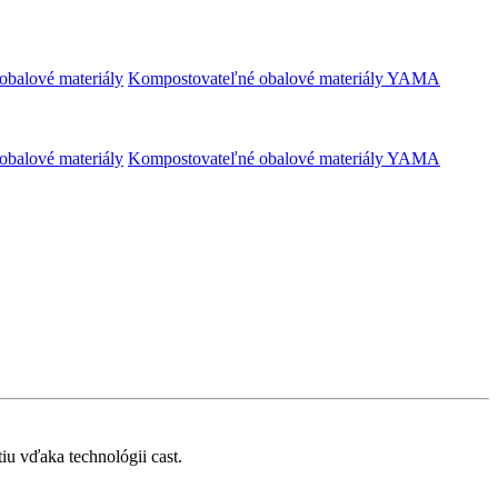
obalové materiály
Kompostovateľné obalové materiály YAMA
obalové materiály
Kompostovateľné obalové materiály YAMA
iu vďaka technológii cast.