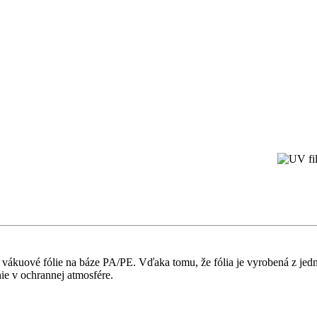
 vákuové fólie na báze PA/PE. Vďaka tomu, že fólia je vyrobená z jedn
e v ochrannej atmosfére.