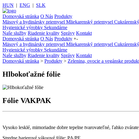
HUN
|
ENG
|
SLK
Domovská stránka
O Nás
Produkty
Mäsový a hydinársky priemysel
Mliekarenský priemysel
Cukrárenský
Hygienické výrobky
Sekundárne
Naše služby
Riadenie kvality
Správy
Kontakt
Domovská stránka
O Nás
Produkty
+
-
Mäsový a hydinársky priemysel
Mliekarenský priemysel
Cukrárenský
Hygienické výrobky
Sekundárne
Naše služby
Riadenie kvality
Správy
Kontakt
Domovská stránka
>
Produkty
>
Zelenina, ovocie a vegánske produk
Hlbokoťažné fólie
Fólie VAKPAK
Vysoko lesklé, mimoriadne dobre tepelne tvarovateľné, ľahko zvárate
Stredne barierové vákuové fólie: PA/PE